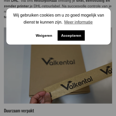
met
DHL
. Via ons
retourportaal
ontvang je
snel, eenvoudig en
zonder printer
je DHL-retourlabel. Na succesvolle controle van je
retourzending wordt het
bedrag
onmiddellijk automatisch
Wij gebruiken cookies om u zo goed mogelijk van
teruggestort
.
dienst te kunnen zijn.
Meer informatie
Weigeren
Accepteren
Duurzaam verpakt