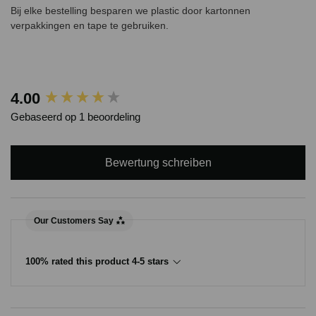
Bij elke bestelling besparen we plastic door kartonnen
verpakkingen en tape te gebruiken.
New content loaded
4.00
Gebaseerd op 1 beoordeling
Bewertung schreiben
Our Customers Say
100% rated this product 4-5 stars