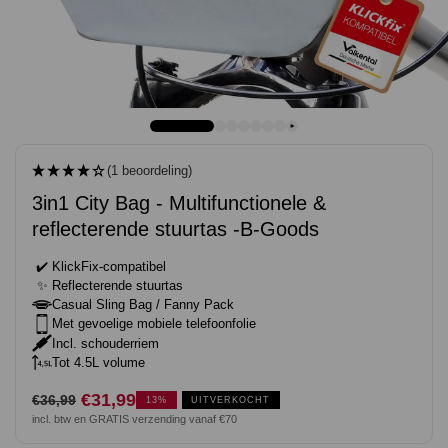
(1 beoordeling)
3in1 City Bag - Multifunctionele &
reflecterende stuurtas -B-Goods
✔️
KlickFix-compatibel
✨
Reflecterende stuurtas
Casual Sling Bag / Fanny Pack
Met gevoelige mobiele telefoonfolie
Incl. schouderriem
Tot 4.5L volume
Normale
Verkoopprijs
€31,99
€36,99
13%
UITVERKOCHT
incl. btw en GRATIS verzending vanaf €70
prijs