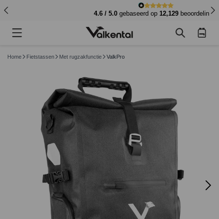
4.6 / 5.0
gebaseerd op
12,129
beoordelingen
Winkelwage
Home
Fietstassen
Met rugzakfunctie
ValkPro