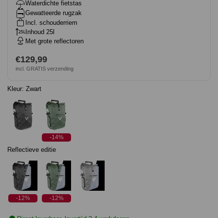
Waterdichte fietstas
Gewatteerde rugzak
Incl. schouderriem
Inhoud 25l
Met grote reflectoren
Normale
€129,99
incl. GRATIS verzending
prijs
Kleur:
Zwart
-14%
Reflectieve editie
-12%
-12%