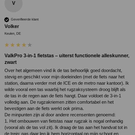
V
Geverifieerde klant
Volker
Keulen, DE
ValkPro 3-in-1 fietstas – uiterst functionele alleskunner,
zwart
Over het algemeen vind ik de tas behoorlijk goed doordacht, 
stevig en geschikt voor mijn doeleinden (met de fiets naar het 
station, daarna verder met de ICE en de metro naar kantoor). Ik 
wilde vooral een tas waarbij het rugzaksysteem droog blijft als 
de tas in de regen aan de fiets hangt. Daar voldoet de 3-in-1 
volledig aan. De rugzakriemen zitten comfortabel en het 
bevestigen aan de fiets werkt ook prima. 

De minpunten zijn al door andere recensenten genoemd: 

1. Het ombouwen van fietstas naar rugzak is nogal onhandig 
(vooral als de tas vol zit). Ik draag de tas aan het handvat tot in 
de trein; pas daar leg ik hem horizontaal op mijn schoot en 