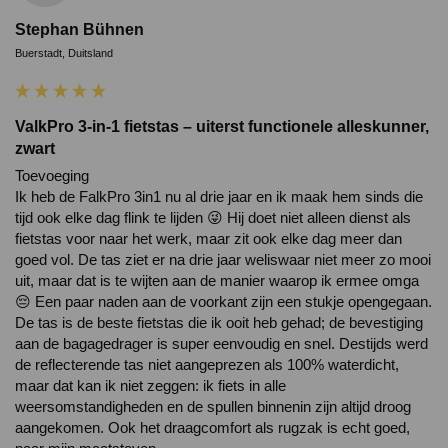
Stephan Bühnen
Buerstadt, Duitsland
ValkPro 3-in-1 fietstas – uiterst functionele alleskunner,
zwart
Toevoeging 

Ik heb de FalkPro 3in1 nu al drie jaar en ik maak hem sinds die 
tijd ook elke dag flink te lijden 😜 Hij doet niet alleen dienst als 
fietstas voor naar het werk, maar zit ook elke dag meer dan 
goed vol. De tas ziet er na drie jaar weliswaar niet meer zo mooi 
uit, maar dat is te wijten aan de manier waarop ik ermee omga 
😔 Een paar naden aan de voorkant zijn een stukje opengegaan. 
De tas is de beste fietstas die ik ooit heb gehad; de bevestiging 
aan de bagagedrager is super eenvoudig en snel. Destijds werd 
de reflecterende tas niet aangeprezen als 100% waterdicht, 
maar dat kan ik niet zeggen: ik fiets in alle 
weersomstandigheden en de spullen binnenin zijn altijd droog 
aangekomen. Ook het draagcomfort als rugzak is echt goed, 