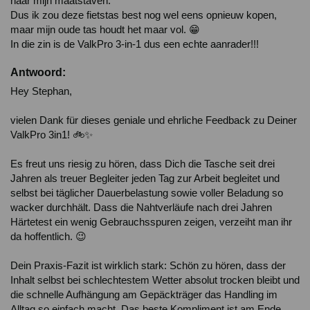
naar mijn maatstaven. 

Dus ik zou deze fietstas best nog wel eens opnieuw kopen, 
maar mijn oude tas houdt het maar vol. 😁

Antwoord:
Hey Stephan,

vielen Dank für dieses geniale und ehrliche Feedback zu Deiner 
ValkPro 3in1! 🚲✨

Es freut uns riesig zu hören, dass Dich die Tasche seit drei 
Jahren als treuer Begleiter jeden Tag zur Arbeit begleitet und 
selbst bei täglicher Dauerbelastung sowie voller Beladung so 
wacker durchhält. Dass die Nahtverläufe nach drei Jahren 
Härtetest ein wenig Gebrauchsspuren zeigen, verzeiht man ihr 
da hoffentlich. 😉

Dein Praxis-Fazit ist wirklich stark: Schön zu hören, dass der 
Inhalt selbst bei schlechtestem Wetter absolut trocken bleibt und 
die schnelle Aufhängung am Gepäckträger das Handling im 
Alltag so einfach macht. Das beste Kompliment ist am Ende 