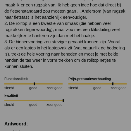
maak ik er een rugzak van. Ik heb geen idee hoe dat direct bij 
de fietsenstandaard zou moeten gaan ... Andersom (van rugzak 
naar fietstas) is het aanzienlijk eenvoudiger.

2. De rolltop is een kwestie van smaak (die hebben veel 
rugzakken tegenwoordig), maar zou met een kliksluiting veel 
makkelijker te hanteren zijn dan met het haakje.

3. De binnenvoering zou steviger genaaid kunnen zijn. Vooral 
als er een laptop in het laptopvak zit (wat natuurlijk de bedoeling 
is), trekt de hele voering naar beneden en moet je met beide 
handen de tas weer in vorm trekken om de rolltop netjes te 
kunnen sluiten. 
Functionaliteit
Prijs-prestatieverhouding
slecht
goed
zeer goed
slecht
goed
zeer goed
kwaliteit
slecht
goed
zeer goed
Antwoord: