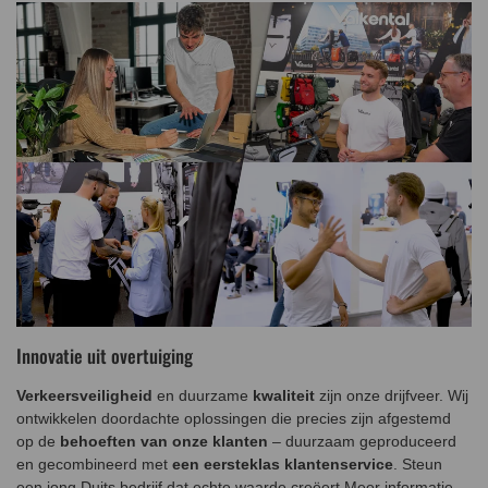
Innovatie uit overtuiging
Verkeersveiligheid
en duurzame
kwaliteit
zijn onze drijfveer. Wij
ontwikkelen doordachte oplossingen die precies zijn afgestemd
op de
behoeften van onze klanten
– duurzaam geproduceerd
en gecombineerd met
een eersteklas klantenservice
. Steun
een jong Duits bedrijf dat echte waarde creëert.
Meer informatie