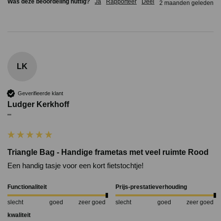
Was deze beoordeling nuttig?
Ja
Rapporteer
Deel
2 maanden geleden
LK
Geverifieerde klant
Ludger Kerkhoff
""
Triangle Bag - Handige frametas met veel ruimte Rood
Functionaliteit
Prijs-prestatieverhouding
slecht
goed
zeer goed
slecht
goed
zeer goed
kwaliteit