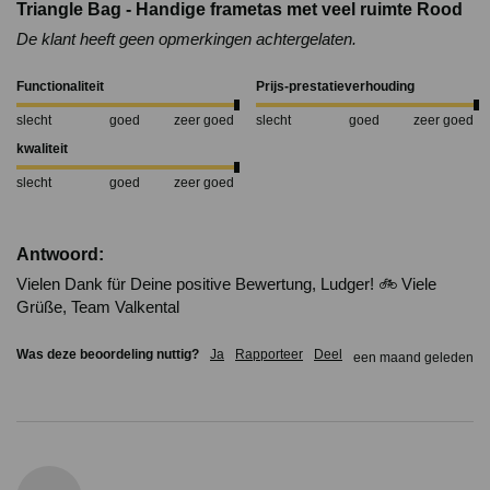
Triangle Bag - Handige frametas met veel ruimte Rood
De klant heeft geen opmerkingen achtergelaten.
Functionaliteit
Prijs-prestatieverhouding
slecht
goed
zeer goed
slecht
goed
zeer goed
kwaliteit
slecht
goed
zeer goed
Antwoord:
Vielen Dank für Deine positive Bewertung, Ludger! 🚲 Viele 
Grüße, Team Valkental
Was deze beoordeling nuttig?
Ja
Rapporteer
Deel
een maand geleden